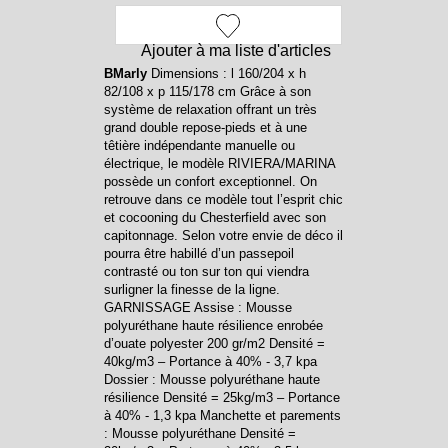
Ajouter à ma liste d'articles
BMarly
Dimensions : l 160/204 x h
82/108 x p 115/178 cm Grâce à son
système de relaxation offrant un très
grand double repose-pieds et à une
têtière indépendante manuelle ou
électrique, le modèle RIVIERA/MARINA
possède un confort exceptionnel. On
retrouve dans ce modèle tout l’esprit chic
et cocooning du Chesterfield avec son
capitonnage. Selon votre envie de déco il
pourra être habillé d’un passepoil
contrasté ou ton sur ton qui viendra
surligner la finesse de la ligne.
GARNISSAGE Assise : Mousse
polyuréthane haute résilience enrobée
d’ouate polyester 200 gr/m2 Densité =
40kg/m3 – Portance à 40% - 3,7 kpa
Dossier : Mousse polyuréthane haute
résilience Densité = 25kg/m3 – Portance
à 40% - 1,3 kpa Manchette et parements
: Mousse polyuréthane Densité =