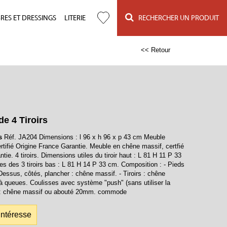
ES ET DRESSINGS
LITERIE
RECHERCHER UN PRODUIT
<< Retour
 4 Tiroirs
s
Réf. JA204 Dimensions : l 96 x h 96 x p 43 cm Meuble
rtifié Origine France Garantie. Meuble en chêne massif, certfié
tie. 4 tiroirs. Dimensions utiles du tiroir haut : L 81 H 11 P 33
es des 3 tiroirs bas : L 81 H 14 P 33 cm. Composition : - Pieds
Dessus, côtés, plancher : chêne massif. - Tiroirs : chêne
 queues. Coulisses avec système "push" (sans utiliser la
re : chêne massif ou abouté 20mm. commode
intéresse