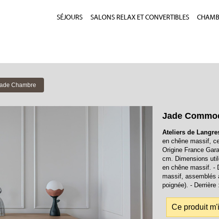
SÉJOURS
SALONS RELAX ET CONVERTIBLES
CHAMBR
 Jade Chambre
Jade Commode
Ateliers de Langre
en chêne massif, ce
Origine France Garan
cm. Dimensions util
en chêne massif. - 
massif, assemblés à
poignée). - Derriè
Ce produit m'