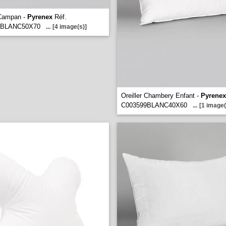
 Campan -
Pyrenex
Réf.
9BLANC50X70
...
[4 image(s)]
Oreiller Chambery Enfant -
Pyrenex
C003599BLANC40X60
...
[1 image(