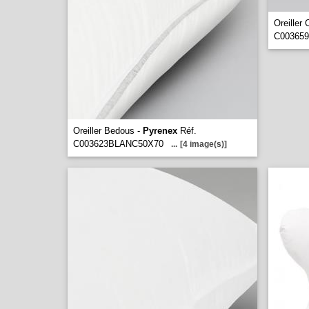
Oreiller
C00365
Oreiller Bedous -
Pyrenex
Réf.
C003623BLANC50X70
...
[4 image(s)]