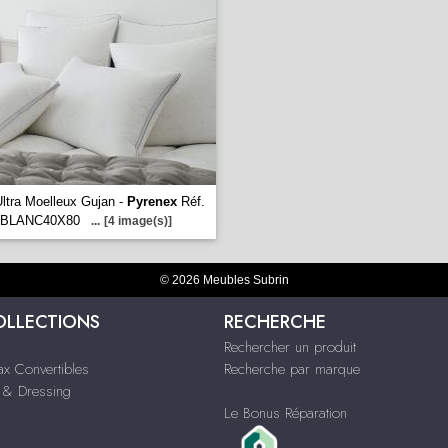
 Ultra Moelleux Gujan -
Pyrenex
Réf.
4BLANC40X80
...
[4 image(s)]
© 2026 Meubles Subrin
OLLECTIONS
RECHERCHE
Rechercher un produit
ax Convertibles
Recherche par marque
& Dressing
Le Bonus Réparation