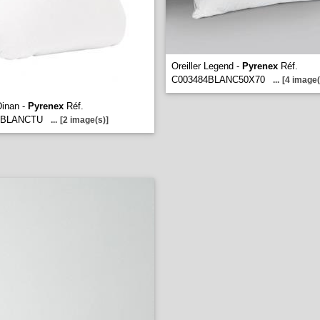
Oreiller Legend -
Pyrenex
Réf.
C003484BLANC50X70
...
[4 image(
Dinan -
Pyrenex
Réf.
5BLANCTU
...
[2 image(s)]