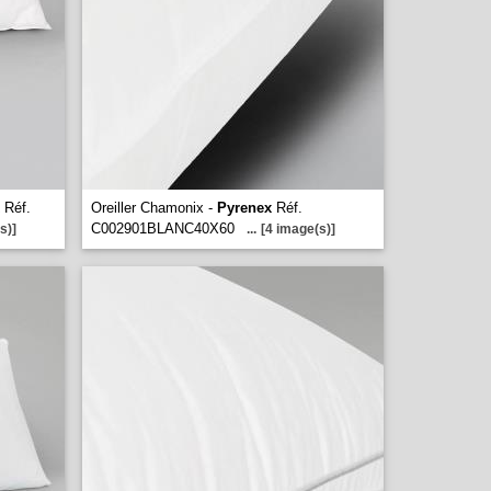
Réf.
Oreiller Chamonix -
Pyrenex
Réf.
C002901BLANC40X60
s)]
...
[4 image(s)]