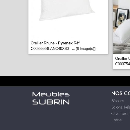
Oreiller Rhune -
Pyrenex
Réf.
C003858BLANC40X80
...
[5 image(s)]
Oreiller
C00375
NOS C
Séjours
Salons Rel
Chambres 
Literie