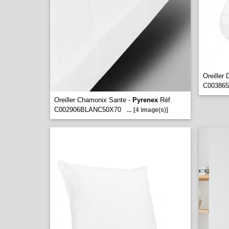
Oreiller 
C00386
Oreiller Chamonix Sante -
Pyrenex
Réf.
C002906BLANC50X70
...
[4 image(s)]