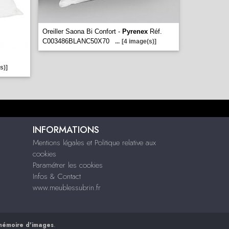
Oreiller Saona Bi Confort -
Pyrenex
Réf.
C003486BLANC50X70
...
[4 image(s)]
s)]
INFORMATIONS
Mentions légales et Politique relative aux
cookies
Paramétrer les cookies
Infos & Contact
www.meublessubrin.fr
mémoire d'images
.