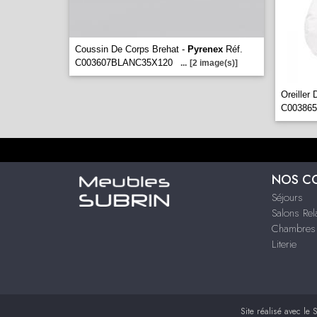
Coussin De Corps Brehat -
Pyrenex
Réf.
C003607BLANC35X120
...
[2 image(s)]
Oreiller 
C00386
NOS C
Séjours
Salons Rel
Chambres 
Literie
Site réalisé avec le
S