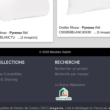
Oreiller Rhune -
Pyrenex
Réf.
C003858BLANC40X80
...
[5 image(
Dinan -
Pyrenex
Réf.
5BLANCTU
...
[2 image(s)]
© 2026 Meubles Subrin
OLLECTIONS
RECHERCHE
Rechercher un produit
ax Convertibles
Recherche par marque
& Dressing
Le Bonus Réparation
ystème de Gestion de Contenu (SGC)
imagenia
, créé et développé en France par