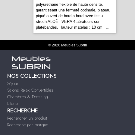
polyuréthane flexible de haute densité,
garantissant une fermeté optimale, plateau
piqué ouvert de bord a bord avec tissu
strech ALOË –VERA 4 aérateurs sur
platebandes. Hauteur matelas : 18 cm
...
© 2026 Meubles Subrin
NOS COLLECTIONS
Séjours
Salons Relax Convertibles
Chambres & Dressing
Literie
RECHERCHE
Rechercher un produit
Recherche par marque