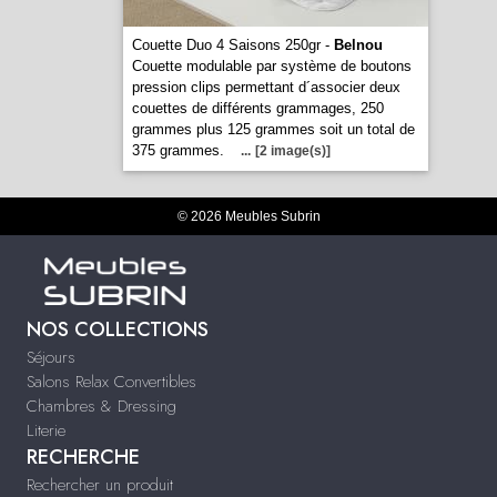
Couette Duo 4 Saisons 250gr -
Belnou
Couette modulable par système de boutons
pression clips permettant d´associer deux
couettes de différents grammages, 250
grammes plus 125 grammes soit un total de
375 grammes.
...
[2 image(s)]
© 2026 Meubles Subrin
NOS COLLECTIONS
Séjours
Salons Relax Convertibles
Chambres & Dressing
Literie
RECHERCHE
Rechercher un produit