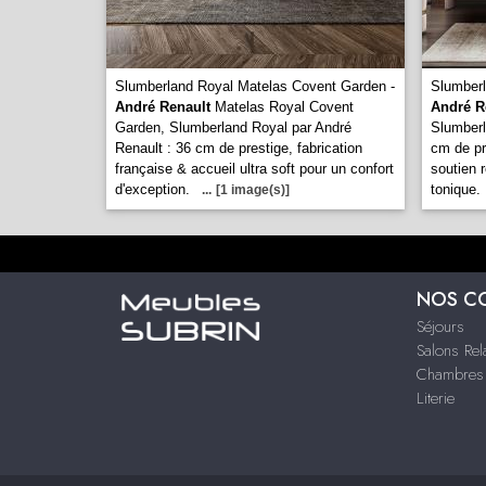
Slumberland Royal Matelas Covent Garden -
Slumberl
André Renault
Matelas Royal Covent
André R
Garden, Slumberland Royal par André
Slumberl
Renault : 36 cm de prestige, fabrication
cm de pr
française & accueil ultra soft pour un confort
soutien 
d'exception.
tonique.
...
[1 image(s)]
NOS C
Séjours
Salons Rel
Chambres 
Literie