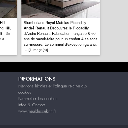
ill -
Slumberland Royal Matelas Piccadilly -
g Hill,
André Renault
Découvrez le Piccadilly
t : 35
d'André Renault. Fabrication française & 60
e &
ans de savoir-faire pour un confort 4 saisons
sur-mesure. Le sommeil d'exception garanti.
...
[1 image(s)]
INFORMATIONS
Mentions légales et Politique relative aux
cookies
Paramétrer les cookies
Infos & Contact
www.meublessubrin.fr