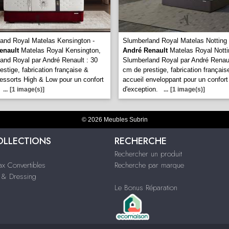
and Royal Matelas Kensington -
Slumberland Royal Matelas Notting H
enault
Matelas Royal Kensington,
André Renault
Matelas Royal Nottin
and Royal par André Renault : 30
Slumberland Royal par André Renaul
estige, fabrication française &
cm de prestige, fabrication français
ressorts High & Low pour un confort
accueil enveloppant pour un confort
d'exception.
...
[1 image(s)]
...
[1 image(s)]
© 2026 Meubles Subrin
OLLECTIONS
RECHERCHE
Rechercher un produit
ax Convertibles
Recherche par marque
& Dressing
Le Bonus Réparation