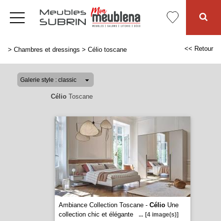
<< Retour
>
Chambres et dressings
>
Célio toscane
Célio
Toscane
Ambiance Collection Toscane -
Célio
Une
collection chic et élégante
...
[4 image(s)]