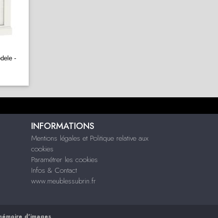
dele -
INFORMATIONS
Mentions légales et Politique relative aux
cookies
Paramétrer les cookies
Infos & Contact
www.meublessubrin.fr
mémoire d'images
.