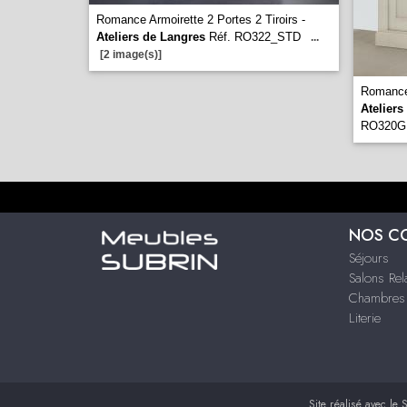
Romance Armoirette 2 Portes 2 Tiroirs -
Ateliers de Langres
Réf. RO322_STD
...
[2 image(s)]
Romance
Ateliers
RO320
NOS C
Séjours
Salons Rel
Chambres 
Literie
Site réalisé avec le
S