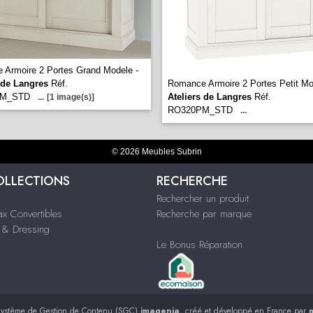
 Armoire 2 Portes Grand Modele -
 de Langres
Réf.
Romance Armoire 2 Portes Petit Mo
GM_STD
Ateliers de Langres
Réf.
...
[1 image(s)]
RO320PM_STD
...
© 2026 Meubles Subrin
OLLECTIONS
RECHERCHE
Rechercher un produit
ax Convertibles
Recherche par marque
& Dressing
Le Bonus Réparation
ystème de Gestion de Contenu (SGC)
imagenia
, créé et développé en France par