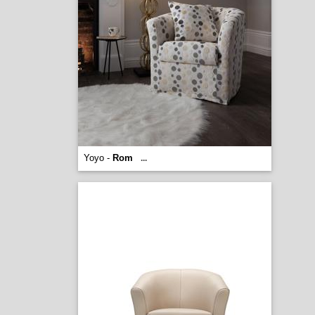
Yoyo -
Rom
...