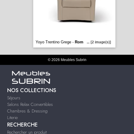
Yoyo Trentino Grege -
Rom
...
[2 image(s)]
© 2026 Meubles Subrin
NOS COLLECTIONS
Séjours
Salons Relax Convertibles
Chambres & Dressing
Literie
RECHERCHE
Rechercher un produit