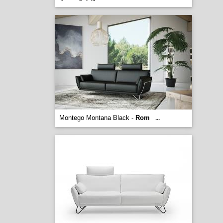
Montego Montana Black -
Rom
...