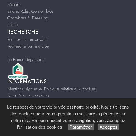
Séjours
Salons Relax Convertibles
Chambres & Dressing
Literie
RECHERCHE
Rechercher un produit
Recherche par marque
Le Bonus Réparation
INFORMATIONS
Mentions légales et Politique relative aux cookies
Paramétrer les cookies
Infos & Contact
Le respect de votre vie privée est notre priorité. Nous utilisons
www.meublessubrin.fr
des cookies pour vous garantir la meilleure expérience sur
notre site. En poursuivant votre navigation, vous acceptez
Site réalisé avec le
Système de Gestion de Contenu (SGC)
imagenia
, créé et
l’utilisation des cookies.
Paramétrer
Accepter
développé en France par
mémoire d'images
.