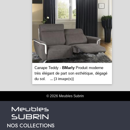
Canape Teddy -
BMarly
Produit moderne
très élégant de part son esthétique, dégagé
du sol.
...
[3 image(s)]
© 2026 Meubles Subrin
NOS COLLECTIONS