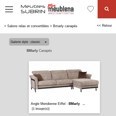
<< Retour
>
Salons relax et convertibles
>
Bmarly canapés
BMarly
Canapés
Angle Meridienne Eiffel -
BMarly
...
[1 image(s)]