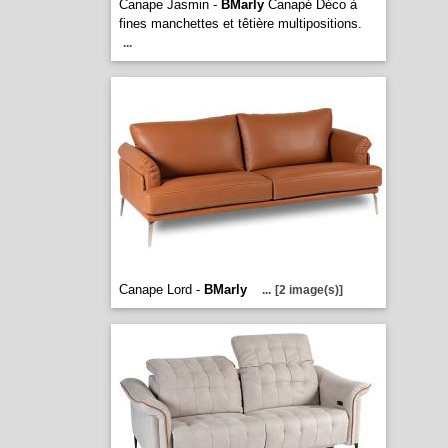
Canape Jasmin -
BMarly
Canapé Déco à
fines manchettes et têtière multipositions.
...
Canape Lord -
BMarly
...
[2 image(s)]