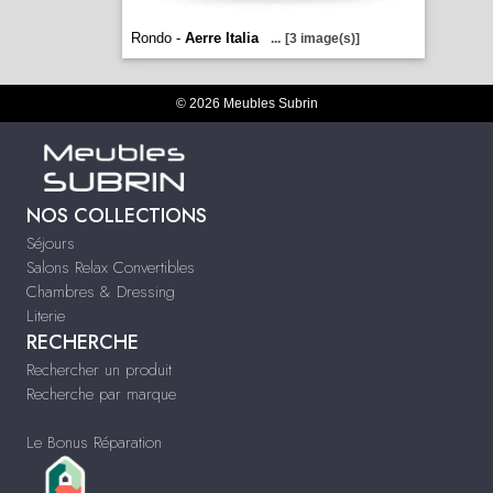
Rondo -
Aerre Italia
...
[3 image(s)]
© 2026 Meubles Subrin
NOS COLLECTIONS
Séjours
Salons Relax Convertibles
Chambres & Dressing
Literie
RECHERCHE
Rechercher un produit
Recherche par marque
Le Bonus Réparation