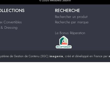
© 2026 Meubles Subrin
OLLECTIONS
RECHERCHE
Rechercher un produit
ax Convertibles
Recherche par marque
& Dressing
Le Bonus Réparation
ystème de Gestion de Contenu (SGC)
imagenia
, créé et développé en France par