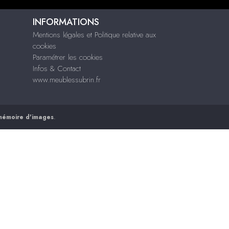
INFORMATIONS
Mentions légales et Politique relative aux
cookies
Paramétrer les cookies
Infos & Contact
www.meublessubrin.fr
mémoire d'images
.