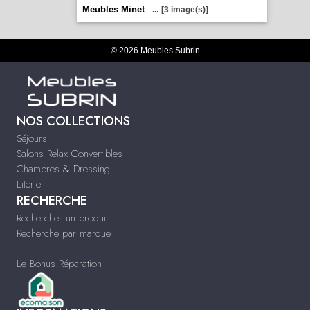
Meubles Minet
...
[3 image(s)]
© 2026 Meubles Subrin
NOS COLLECTIONS
Séjours
Salons Relax Convertibles
Chambres & Dressing
Literie
RECHERCHE
Rechercher un produit
Recherche par marque
Le Bonus Réparation