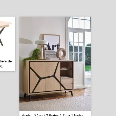
liers de
s)]
Meuble D Appui 2 Portes 1 Tiroir 1 Niche