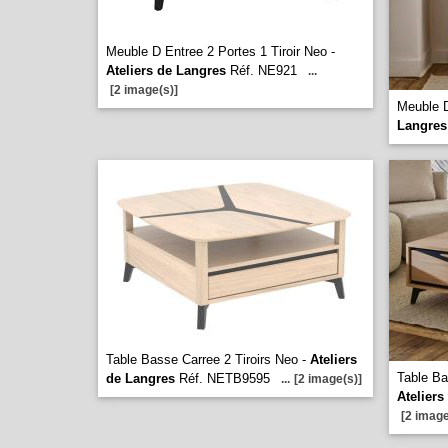
Meuble D Entree 2 Portes 1 Tiroir Neo -
Ateliers de Langres
Réf. NE921
...
[2 image(s)]
Meuble D
Langres
Table Basse Carree 2 Tiroirs Neo -
Ateliers
Table Ba
de Langres
Réf. NETB9595
...
[2 image(s)]
Ateliers
[2 image