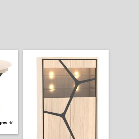
gres
Réf.