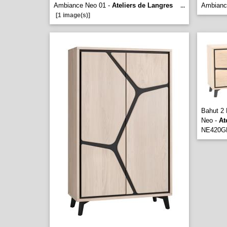
Ambiance Neo 01 -
Ateliers de Langres
Ambianc
...
[1 image(s)]
Bahut 2 
Neo -
At
NE420