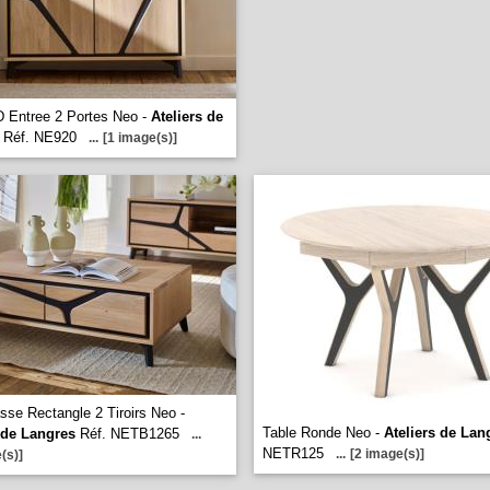
 Entree 2 Portes Neo -
Ateliers de
Réf. NE920
...
[1 image(s)]
sse Rectangle 2 Tiroirs Neo -
Table Ronde Neo -
Ateliers de Lan
 de Langres
Réf. NETB1265
...
NETR125
...
[2 image(s)]
(s)]