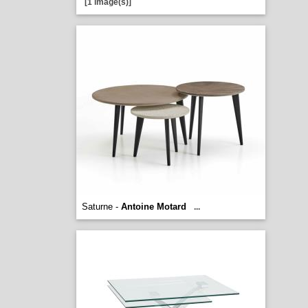
[1 image(s)]
Saturne -
Antoine Motard
...