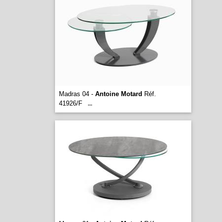
Madras 04 -
Antoine Motard
Réf.
41926/F
...