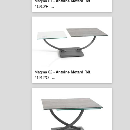
Magma 01 -
Antoine Motard
Réf.
41910/F
...
Magma 02 -
Antoine Motard
Réf.
41912/O
...