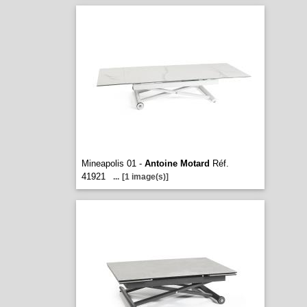
Mineapolis 01 -
Antoine Motard
Réf.
41921
...
[1 image(s)]