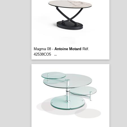
Magma 08 -
Antoine Motard
Réf.
42538CO5
...