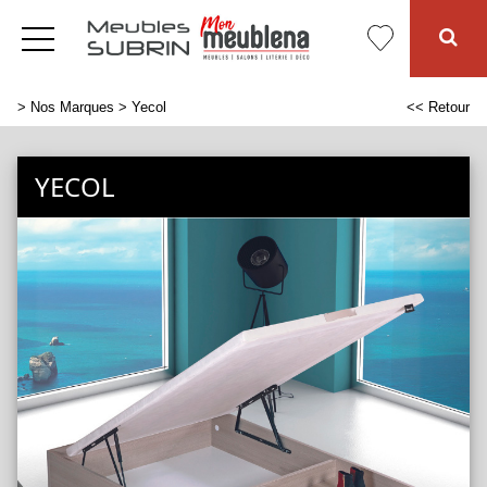
>
Nos Marques
> Yecol
<< Retour
YECOL