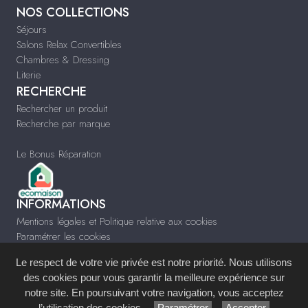
NOS COLLECTIONS
Séjours
Salons Relax Convertibles
Chambres & Dressing
Literie
RECHERCHE
Rechercher un produit
Recherche par marque
Le Bonus Réparation
INFORMATIONS
Mentions légales et Politique relative aux cookies
Paramétrer les cookies
Infos & Contact
Le respect de votre vie privée est notre priorité. Nous utilisons
www.meublessubrin.fr
des cookies pour vous garantir la meilleure expérience sur
notre site. En poursuivant votre navigation, vous acceptez
Site réalisé avec le
Système de Gestion de Contenu (SGC)
imagenia
, créé et
l’utilisation des cookies.
Paramétrer
Accepter