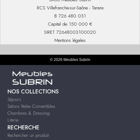
RCS Villefranche-sur-Saône - Tarare
B 726 480 031
Capital de 150 000 €
SIRET 72648003100020
Mentions légales
© 2026 Meubles Subrin
NOS COLLECTIONS
Séjours
Salons Relax Convertibles
Chambres & Dressing
Literie
RECHERCHE
Rechercher un produit