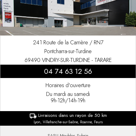
241 Route de la Carrière / RN7
Pontcharra-sur-Turdine
69490 VINDRY-SUR-TURDINE - TARARE
04 74 63 12 56
Horaires d'ouverture
Du mardi au samedi
9h-12h/14h-19h
Livraisons dans un rayon de 50 km
local_shipping
Lyon, Villefranche-sur-Saône, Roanne, Feurs
SASU Meubles Subrin