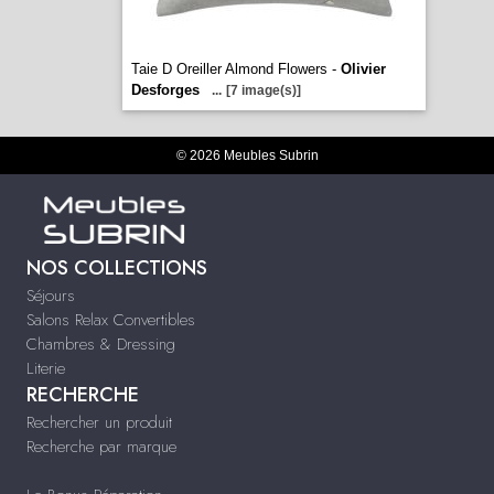
Taie D Oreiller Almond Flowers -
Olivier
Desforges
...
[7 image(s)]
© 2026 Meubles Subrin
NOS COLLECTIONS
Séjours
Salons Relax Convertibles
Chambres & Dressing
Literie
RECHERCHE
Rechercher un produit
Recherche par marque