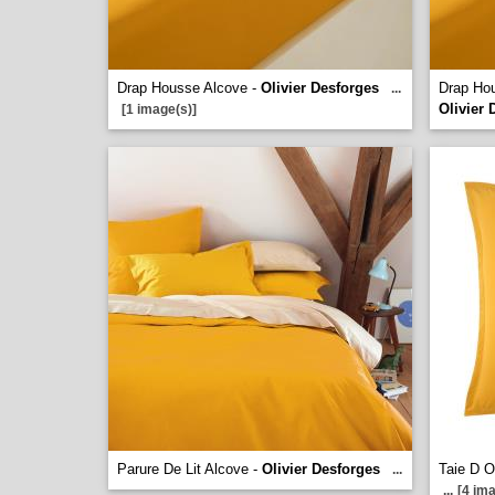
Drap Housse Alcove -
Olivier Desforges
Drap Hou
...
Olivier 
[1 image(s)]
Parure De Lit Alcove -
Olivier Desforges
Taie D O
...
...
[4 ima