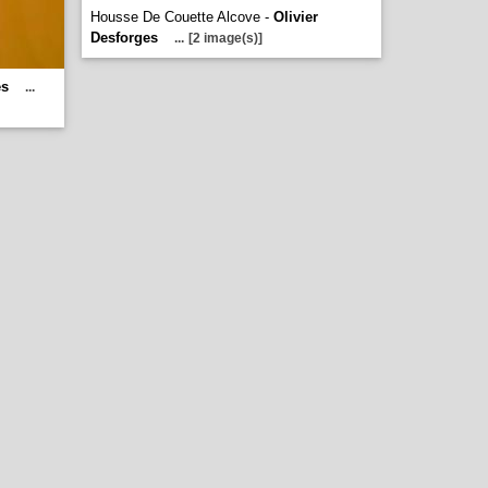
Housse De Couette Alcove -
Olivier
Desforges
...
[2 image(s)]
es
...