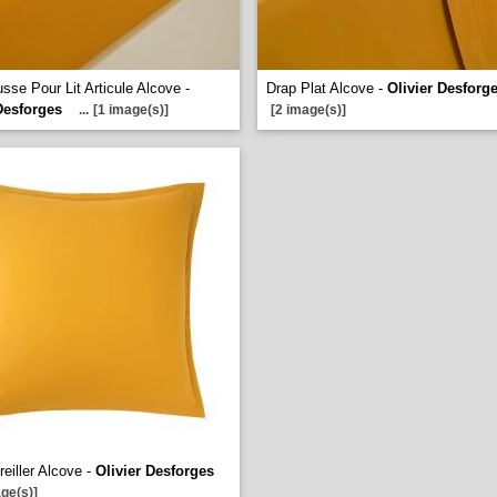
sse Pour Lit Articule Alcove -
Drap Plat Alcove -
Olivier Desforg
Desforges
...
[1 image(s)]
[2 image(s)]
reiller Alcove -
Olivier Desforges
ge(s)]